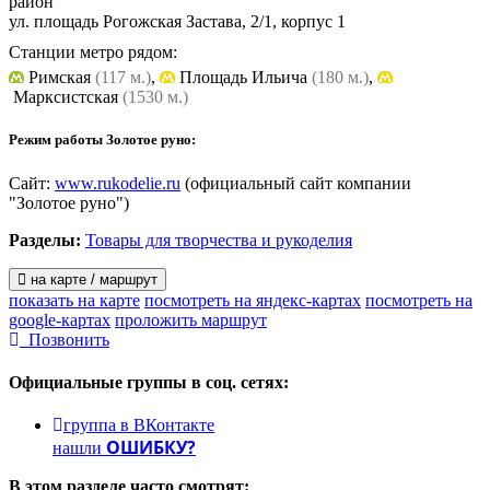
район
ул. площадь Рогожская Застава, 2/1, корпус 1
Станции метро рядом:
Римская
(117 м.)
,
Площадь Ильича
(180 м.)
,
Марксистская
(1530 м.)
Режим работы Золотое руно:
Сайт:
www.rukodelie.ru
(официальный сайт компании
"Золотое руно")
Разделы:
Товары для творчества и рукоделия
на карте / маршрут
показать на карте
посмотреть на яндекс-картах
посмотреть на
google-картах
проложить маршрут
Позвонить
Официальные группы
в соц. сетях:
группа в ВКонтакте
ОШИБКУ?
нашли
В этом разделе
часто смотрят: