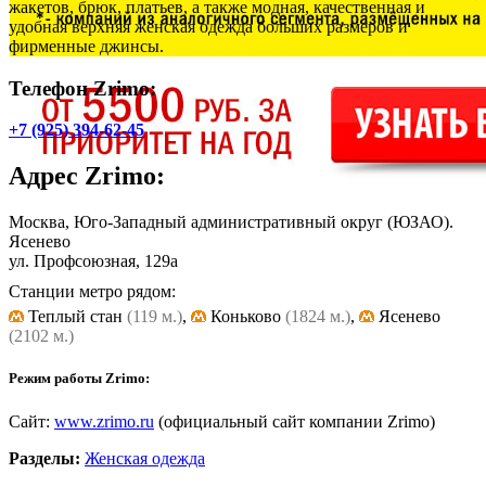
жакетов, брюк, платьев, а также модная, качественная и
удобная верхняя женская одежда больших размеров и
фирменные джинсы.
Телефон Zrimo:
+7 (925) 394-62-45
Адрес
Zrimo
:
Москва, Юго-Западный административный округ (ЮЗАО).
Ясенево
ул. Профсоюзная, 129а
Станции метро рядом:
Теплый стан
(119 м.)
,
Коньково
(1824 м.)
,
Ясенево
(2102 м.)
Режим работы Zrimo:
Сайт:
www.zrimo.ru
(официальный сайт компании Zrimo)
Разделы:
Женская одежда