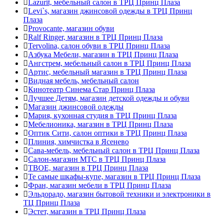
Lazurit, мебельный салон в ТРЦ Принц Плаза
Levi`s, магазин джинсовой одежды в ТРЦ Принц
Плаза
Provocante, магазин обуви
Ralf Ringer, магазин в ТРЦ Принц Плаза
Tervolina, салон обуви в ТРЦ Принц Плаза
Азбука Мебели, магазин в ТРЦ Принц Плаза
Ангстрем, мебельный салон в ТРЦ Принц Плаза
Артис, мебельный магазин в ТРЦ Принц Плаза
Видная мебель, мебельный салон
Кинотеатр Синема Стар Принц Плаза
Лучшее Детям, магазин детской одежды и обуви
Магазин джинсовой одежды
Мария, кухонная студия в ТРЦ Принц Плаза
Мебелионика, магазин в ТРЦ Принц Плаза
Оптик Сити, салон оптики в ТРЦ Принц Плаза
Плиния, химчистка в Ясенево
Сава-мебель, мебельный салон в ТРЦ Принц Плаза
Салон-магазин МТС в ТРЦ Принц Плаза
ТВОЕ, магазин в ТРЦ Принц Плаза
Те самые шкафы-купе, магазин в ТРЦ Принц Плаза
Фран, магазин мебели в ТРЦ Принц Плаза
Эльдорадо, магазин бытовой техники и электроники в
ТЦ Принц Плаза
Эстет, магазин в ТРЦ Принц Плаза