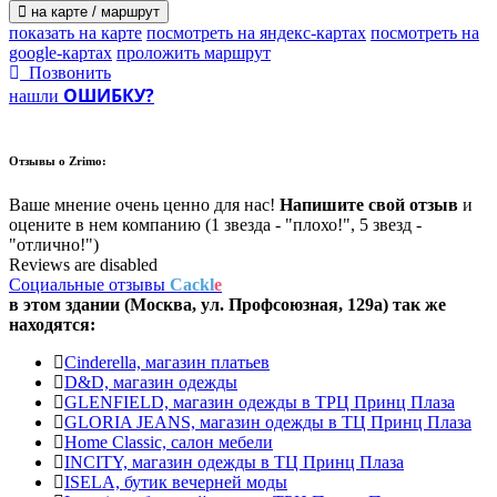
на карте / маршрут
показать на карте
посмотреть на яндекс-картах
посмотреть на
google-картах
проложить маршрут
Позвонить
ОШИБКУ?
нашли
Отзывы о
Zrimo:
Ваше мнение очень ценно для нас!
Напишите свой отзыв
и
оцените в нем компанию (1 звезда - "плохо!", 5 звезд -
"отлично!")
Reviews are disabled
Социальные отзывы
Cackl
e
в этом здании (Москва,
ул. Профсоюзная, 129а
) так же
находятся:
Cinderella, магазин платьев
D&D, магазин одежды
GLENFIELD, магазин одежды в ТРЦ Принц Плаза
GLORIA JEANS, магазин одежды в ТЦ Принц Плаза
Home Classic, салон мебели
INCITY, магазин одежды в ТЦ Принц Плаза
ISELA, бутик вечерней моды