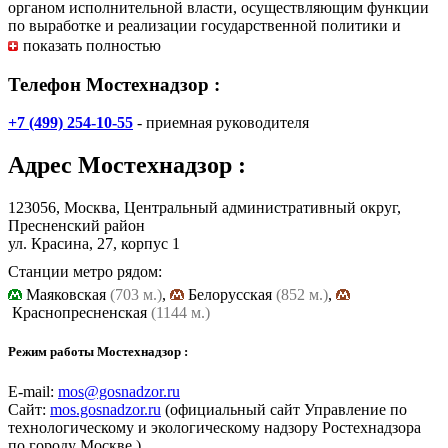
органом исполнительной власти, осуществляющим функции
по выработке и реализации государственной политики и
нормативно-правовому регулированию в установленной
показать полностью
сфере деятельности, а также в сфере технологического и
атомного надзора, функции по контролю и надзору в сфере
Телефон Мостехнадзор :
безопасного ведения работ, связанных с пользованием
недрами, промышленной безопасности, безопасности при
+7 (499) 254-10-55
- приемная руководителя
использовании атомной энергии (за исключением
деятельности по разработке, изготовлению, испытанию,
Адрес
Мостехнадзор
:
эксплуатации и утилизации ядерного оружия и ядерных
энергетических установок военного назначения),
безопасности электрических и тепловых установок и сетей
123056, Москва, Центральный административный округ,
(кроме бытовых установок и сетей), безопасности
Пресненский район
гидротехнических сооружений (за исключением судоходных
ул. Красина, 27, корпус 1
гидротехнических сооружений, а также гидротехнических
Станции метро рядом:
сооружений, полномочия по осуществлению надзора за
Маяковская
(703 м.)
,
Белорусская
(852 м.)
,
которыми переданы органам местного самоуправления),
Краснопресненская
(1144 м.)
безопасности производства, хранения и применения
взрывчатых материалов промышленного назначения, а также
специальные функции в области государственной
Режим работы Мостехнадзор :
безопасности в указанной сфере.
E-mail:
mos@gosnadzor.ru
Сайт:
mos.gosnadzor.ru
(официальный сайт Управление по
технологическому и экологическому надзору Ростехнадзора
по городу Москве )