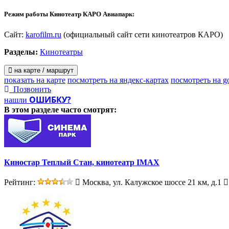
Режим работы Кинотеатр КАРО Авиапарк:
Сайт:
karofilm.ru
(официальный сайт сети кинотеатров КАРО)
Разделы:
Кинотеатры
на карте / маршрут
показать на карте
посмотреть на яндекс-картах
посмотреть на g
Позвонить
ОШИБКУ?
нашли
В этом разделе
часто смотрят:
Киностар Теплый Стан, кинотеатр IMAX
Рейтинг:
Москва, ул. Калужское шоссе 21 км, д.1