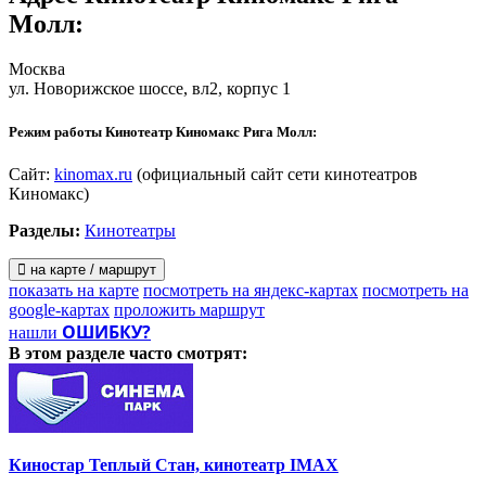
Молл
:
Москва
ул. Новорижское шоссе, вл2, корпус 1
Режим работы Кинотеатр Киномакс Рига Молл:
Сайт:
kinomax.ru
(официальный сайт сети кинотеатров
Киномакс)
Разделы:
Кинотеатры
на карте / маршрут
показать на карте
посмотреть на яндекс-картах
посмотреть на
google-картах
проложить маршрут
ОШИБКУ?
нашли
В этом разделе
часто смотрят:
Киностар Теплый Стан, кинотеатр IMAX