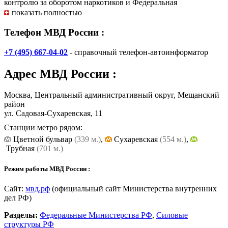
контролю за оборотом наркотиков и Федеральная
миграционная служба.
показать полностью
На базе внутренних войск МВД России создана Федеральная
Телефон МВД России :
служба войск национальной гвардии Российской
Федерации (Росгвардия), не входящая в состав МВД России.
+7 (495) 667-04-02
- справочный телефон-автоинформатор
Адрес
МВД России
:
Москва, Центральный административный округ, Мещанский
район
ул. Садовая-Сухаревская, 11
Станции метро рядом:
Цветной бульвар
(339 м.)
,
Cухаревская
(554 м.)
,
Трубная
(701 м.)
Режим работы МВД России :
Сайт:
мвд.рф
(официальный сайт Министерства внутренних
дел РФ)
Разделы:
Федеральные Министерства РФ
,
Силовые
структуры РФ