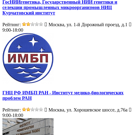
ГосНИИгенетика, Государственный НИИ генетики и
селекции промышленных микроорганизмов НИЦ
Курчатовский институт
Рейтинг:
Москва, ул. 1-й Дорожный проезд, д.1
9:00-18:00
ГНЦ РФ ИМБП РАН - Институт медико-биологических
проблем РАН
Рейтинг:
Москва, ул. Хорошевское шоссе, д.76а
9:00-18:00