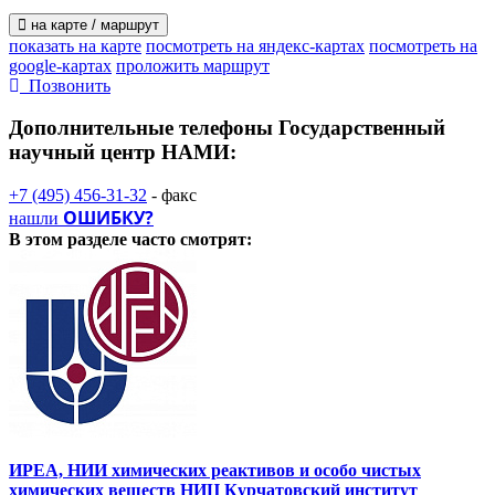
на карте / маршрут
показать на карте
посмотреть на яндекс-картах
посмотреть на
google-картах
проложить маршрут
Позвонить
Дополнительные телефоны
Государственный
научный центр НАМИ:
+7 (495) 456-31-32
- факс
ОШИБКУ?
нашли
В этом разделе
часто смотрят:
ИРЕА, НИИ химических реактивов и особо чистых
химических веществ НИЦ Курчатовский институт