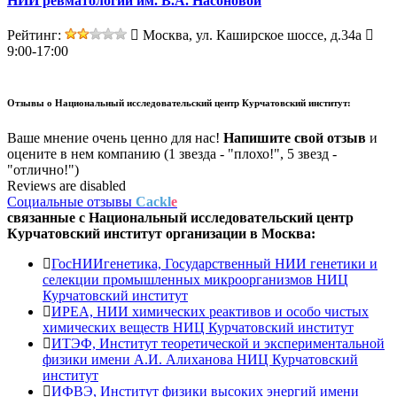
НИИ ревматологии им. В.А. Насоновой
Рейтинг:
Москва, ул. Каширское шоссе, д.34а
9:00-17:00
Отзывы о
Национальный исследовательский центр Курчатовский институт:
Ваше мнение очень ценно для нас!
Напишите свой отзыв
и
оцените в нем компанию (1 звезда - "плохо!", 5 звезд -
"отлично!")
Reviews are disabled
Социальные отзывы
Cackl
e
связанные с
Национальный исследовательский центр
Курчатовский институт
организации в
Москва:
ГосНИИгенетика, Государственный НИИ генетики и
селекции промышленных микроорганизмов НИЦ
Курчатовский институт
ИРЕА, НИИ химических реактивов и особо чистых
химических веществ НИЦ Курчатовский институт
ИТЭФ, Институт теоретической и экспериментальной
физики имени А.И. Алиханова НИЦ Курчатовский
институт
ИФВЭ, Институт физики высоких энергий имени