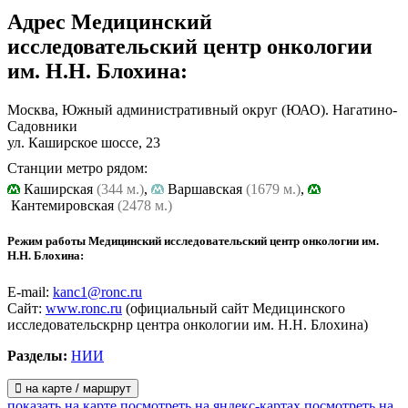
Адрес
Медицинский
исследовательский центр онкологии
им. Н.Н. Блохина
:
Москва, Южный административный округ (ЮАО). Нагатино-
Садовники
ул. Каширское шоссе, 23
Станции метро рядом:
Каширская
(344 м.)
,
Варшавская
(1679 м.)
,
Кантемировская
(2478 м.)
Режим работы Медицинский исследовательский центр онкологии им.
Н.Н. Блохина:
E-mail:
kanc1@ronc.ru
Сайт:
www.ronc.ru
(официальный сайт Медицинского
исследовательскрнр центра онкологии им. Н.Н. Блохина)
Разделы:
НИИ
на карте / маршрут
показать на карте
посмотреть на яндекс-картах
посмотреть на