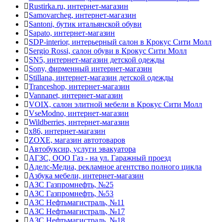
Rustirka.ru, интернет-магазин
Samovarcheg, интернет-магазин
Santoni, бутик итальянской обуви
Sapato, интернет-магазин
SDP-interior, интерьерный салон в Крокус Сити Молл
Sergio Rossi, салон обуви в Крокус Сити Молл
SN5, интернет-магазин детской одежды
Sony, фирменный интернет-магазин
Stillana, интернет-магазин детской одежды
Tranceshop, интернет-магазин
Vannanet, интернет-магазин
VOIX, салон элитной мебели в Крокус Сити Молл
VseModno, интернет-магазин
Wildberries, интернет-магазин
x86, интернет-магазин
ZOXE, магазин автотоваров
Автобуксир, услуги эвакуатора
АГЗС, ООО Газ - на ул. Гаражный проезд
Аделс-Медиа, рекламное агентство полного цикла
Азбука мебели, интернет-магазин
АЗС Газпромнефть, №25
АЗС Газпромнефть, №53
АЗС Нефтьмагистраль, №11
АЗС Нефтьмагистраль, №17
АЗС Нефтьмагистраль, №18