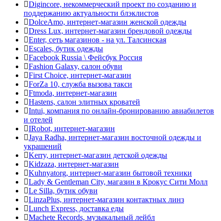
Digincore, некоммерческий проект по созданию и
поддержанию актуальности блэклистов
DolceAmo, интернет-магазин женской одежды
Dress Lux, интернет-магазин брендовой одежды
Enter, сеть магазинов - на ул. Талсинская
Escales, бутик одежды
Facebook Russia \ Фейсбук Россия
Fashion Galaxy, салон обуви
First Choice, интернет-магазин
ForZa 10, служба вызова такси
Ftmoda, интернет-магазин
Hastens, салон элитных кроватей
Intui, компания по онлайн-бронированию авиабилетов
и отелей
IRobot, интернет-магазин
Jaya Radha, интернет-магазин восточной одежды и
украшений
Kerry, интернет-магазин детской одежды
Kidzaza, интернет-магазин
Kuhnyatorg, интернет-магазин бытовой техники
Lady & Gentleman Сity, магазин в Крокус Сити Молл
Le Silla, бутик обуви
LinzaPlus, интернет-магазин контактных линз
Lunch Express, доставка еды
Machete Records, музыкальный лейбл