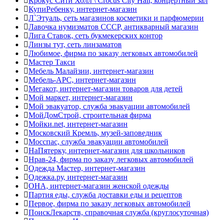
Крокус Сити Холл \ Crocus City Hall, концертный зал
КупиРебенку, интернет-магазин
Л`Этуаль, сеть магазинов косметики и парфюмерии
Лавочка нумизматов СССР, антикварный магазин
Лига Ставок, сеть букмекерских контор
Линзы тут, сеть линзаматов
Любимое, фирма по заказу легковых автомобилей
Мастер Такси
Мебель Малайзии, интернет-магазин
Мебель-АРС, интернет-магазин
Мегакот, интернет-магазин товаров для детей
Мой маркет, интернет-магазин
Мой эвакуатор, служба эвакуации автомобилей
МойДомСтрой, строительная фирма
Мойки.net, интернет-магазин
Московский Кремль, музей-заповедник
Мосспас, служба эвакуации автомобилей
НаПятерку, интернет-магазин для школьников
Нрав-24, фирма по заказу легковых автомобилей
Одежда Мастер, интернет-магазин
Одежка.ру, интернет-магазин
ОНА, интернет-магазин женской одежды
Партия еды, служба доставки еды и рецептов
Первое, фирма по заказу легковых автомобилей
ПоискЛекарств, справочная служба (круглосуточная)