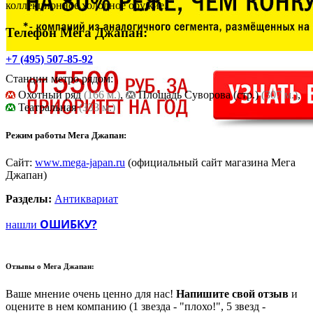
коллекционное холодное оружие.
Телефон Мега Джапан:
+7 (495) 507-85-92
Станции метро рядом:
Охотный ряд
(166 м.)
,
Площадь Cуворова (стр.)
(307 м.)
,
Театральная
(333 м.)
Режим работы Мега Джапан:
Сайт:
www.mega-japan.ru
(официальный сайт магазина Мега
Джапан)
Разделы:
Антиквариат
ОШИБКУ?
нашли
Отзывы о
Мега Джапан:
Ваше мнение очень ценно для нас!
Напишите свой отзыв
и
оцените в нем компанию (1 звезда - "плохо!", 5 звезд -