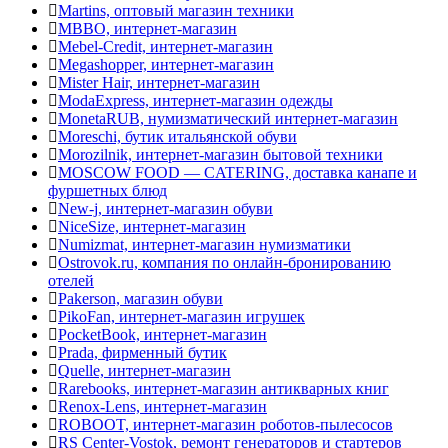
Martins, оптовый магазин техники
MBBO, интернет-магазин
Mebel-Credit, интернет-магазин
Megashopper, интернет-магазин
Mister Hair, интернет-магазин
ModaExpress, интернет-магазин одежды
MonetaRUB, нумизматический интернет-магазин
Moreschi, бутик итальянской обуви
Morozilnik, интернет-магазин бытовой техники
MOSCOW FOOD — CATERING, доставка канапе и
фуршетных блюд
New-j, интернет-магазин обуви
NiceSize, интернет-магазин
Numizmat, интернет-магазин нумизматики
Ostrovok.ru, компания по онлайн-бронированию
отелей
Pakerson, магазин обуви
PikoFan, интернет-магазин игрушек
PocketBook, интернет-магазин
Prada, фирменный бутик
Quelle, интернет-магазин
Rarebooks, интернет-магазин антикварных книг
Renox-Lens, интернет-магазин
ROBOOT, интернет-магазин роботов-пылесосов
RS Center-Vostok, ремонт генераторов и стартеров