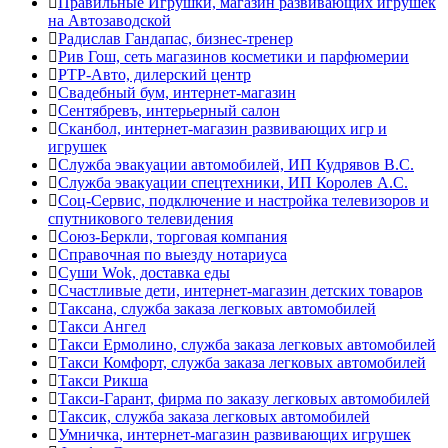
Правильные Игрушки, магазин развивающих игрушек
на Автозаводской
Радислав Гандапас, бизнес-тренер
Рив Гош, сеть магазинов косметики и парфюмерии
РТР-Авто, дилерский центр
Свадебный бум, интернет-магазин
Сентябревъ, интерьерный салон
Сканбол, интернет-магазин развивающих игр и
игрушек
Служба эвакуации автомобилей, ИП Кудрявов В.С.
Служба эвакуации спецтехники, ИП Королев А.С.
Соц-Сервис, подключение и настройка телевизоров и
спутникового телевидения
Союз-Беркли, торговая компания
Справочная по выезду нотариуса
Суши Wok, доставка еды
Счастливые дети, интернет-магазин детских товаров
Таксана, служба заказа легковых автомобилей
Такси Ангел
Такси Ермолино, служба заказа легковых автомобилей
Такси Комфорт, служба заказа легковых автомобилей
Такси Рикша
Такси-Гарант, фирма по заказу легковых автомобилей
Таксик, служба заказа легковых автомобилей
Умничка, интернет-магазин развивающих игрушек