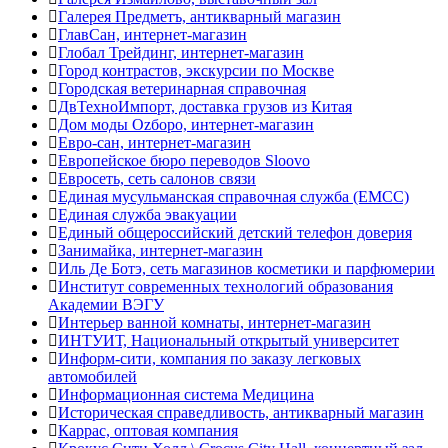
Галерея Предметъ, антикварный магазин
ГлавСан, интернет-магазин
Глобал Трейдинг, интернет-магазин
Город контрастов, экскурсии по Москве
Городская ветеринарная справочная
ДвТехноИмпорт, доставка грузов из Китая
Дом моды Оzборо, интернет-магазин
Евро-сан, интернет-магазин
Европейское бюро переводов Sloovo
Евросеть, сеть салонов связи
Единая мусульманская справочная служба (ЕМСС)
Единая служба эвакуации
Единый общероссийский детский телефон доверия
Занимайка, интернет-магазин
Иль Де Ботэ, сеть магазинов косметики и парфюмерии
Институт современных технологий образования
Академии ВЭГУ
Интерьер ванной комнаты, интернет-магазин
ИНТУИТ, Национальный открытый университет
Информ-сити, компания по заказу легковых
автомобилей
Информационная система Медицина
Историческая справедливость, антикварный магазин
Каррас, оптовая компания