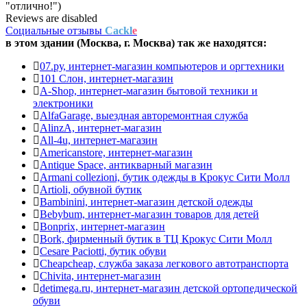
"отлично!")
Reviews are disabled
Социальные отзывы
Cackl
e
в этом здании (Москва,
г. Москва
) так же находятся:
07.ру, интернет-магазин компьютеров и оргтехники
101 Слон, интернет-магазин
A-Shop, интернет-магазин бытовой техники и
электроники
AlfaGarage, выездная авторемонтная служба
AlinzA, интернет-магазин
All-4u, интернет-магазин
Americanstore, интернет-магазин
Antique Space, антикварный магазин
Armani collezioni, бутик одежды в Крокус Сити Молл
Artioli, обувной бутик
Bambinini, интернет-магазин детской одежды
Bebybum, интернет-магазин товаров для детей
Bonрrix, интернет-магазин
Bork, фирменный бутик в ТЦ Крокус Сити Молл
Cesare Paciotti, бутик обуви
Cheapcheap, служба заказа легкового автотранспорта
Chivita, интернет-магазин
detimega.ru, интернет-магазин детской ортопедической
обуви