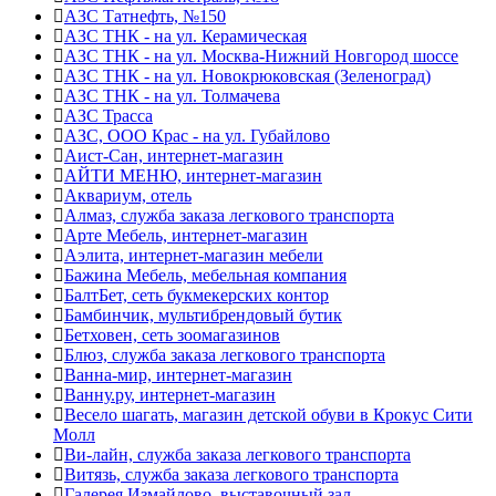
АЗС Татнефть, №150
АЗС ТНК - на ул. Керамическая
АЗС ТНК - на ул. Москва-Нижний Новгород шоссе
АЗС ТНК - на ул. Новокрюковская (Зеленоград)
АЗС ТНК - на ул. Толмачева
АЗС Трасса
АЗС, ООО Крас - на ул. Губайлово
Аист-Сан, интернет-магазин
АЙТИ МЕНЮ, интернет-магазин
Аквариум, отель
Алмаз, служба заказа легкового транспорта
Арте Мебель, интернет-магазин
Аэлита, интернет-магазин мебели
Бажина Мебель, мебельная компания
БалтБет, сеть букмекерских контор
Бамбинчик, мультибрендовый бутик
Бетховен, сеть зоомагазинов
Блюз, служба заказа легкового транспорта
Ванна-мир, интернет-магазин
Ванну.ру, интернет-магазин
Весело шагать, магазин детской обуви в Крокус Сити
Молл
Ви-лайн, служба заказа легкового транспорта
Витязь, служба заказа легкового транспорта
Галерея Измайлово, выставочный зал