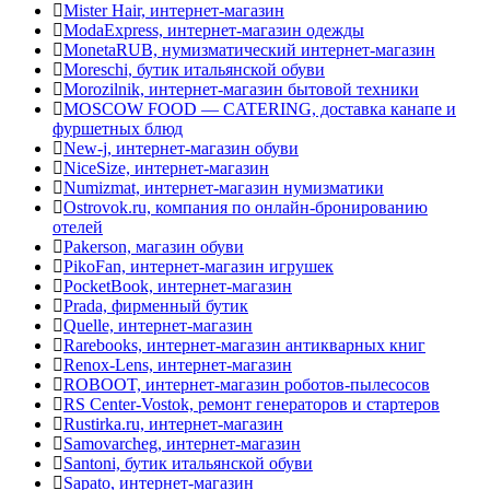
Mister Hair, интернет-магазин
ModaExpress, интернет-магазин одежды
MonetaRUB, нумизматический интернет-магазин
Moreschi, бутик итальянской обуви
Morozilnik, интернет-магазин бытовой техники
MOSCOW FOOD — CATERING, доставка канапе и
фуршетных блюд
New-j, интернет-магазин обуви
NiceSize, интернет-магазин
Numizmat, интернет-магазин нумизматики
Ostrovok.ru, компания по онлайн-бронированию
отелей
Pakerson, магазин обуви
PikoFan, интернет-магазин игрушек
PocketBook, интернет-магазин
Prada, фирменный бутик
Quelle, интернет-магазин
Rarebooks, интернет-магазин антикварных книг
Renox-Lens, интернет-магазин
ROBOOT, интернет-магазин роботов-пылесосов
RS Center-Vostok, ремонт генераторов и стартеров
Rustirka.ru, интернет-магазин
Samovarcheg, интернет-магазин
Santoni, бутик итальянской обуви
Sapato, интернет-магазин