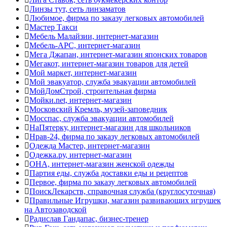
Линзы тут, сеть линзаматов
Любимое, фирма по заказу легковых автомобилей
Мастер Такси
Мебель Малайзии, интернет-магазин
Мебель-АРС, интернет-магазин
Мега Джапан, интернет-магазин японских товаров
Мегакот, интернет-магазин товаров для детей
Мой маркет, интернет-магазин
Мой эвакуатор, служба эвакуации автомобилей
МойДомСтрой, строительная фирма
Мойки.net, интернет-магазин
Московский Кремль, музей-заповедник
Мосспас, служба эвакуации автомобилей
НаПятерку, интернет-магазин для школьников
Нрав-24, фирма по заказу легковых автомобилей
Одежда Мастер, интернет-магазин
Одежка.ру, интернет-магазин
ОНА, интернет-магазин женской одежды
Партия еды, служба доставки еды и рецептов
Первое, фирма по заказу легковых автомобилей
ПоискЛекарств, справочная служба (круглосуточная)
Правильные Игрушки, магазин развивающих игрушек
на Автозаводской
Радислав Гандапас, бизнес-тренер