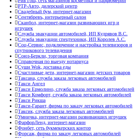
Рив Гош, сеть магазинов косметики и парфюмерии
РТР-Авто, дилерский центр
Свадебный бум, интернет-магазин
Сентябревъ, интерьерный салон
Сканбол, интернет-магазин развивающих игр и
игрушек
Служба эвакуации автомобилей, ИП Кудрявов В.С.
Служба эвакуации спецтехники, ИП Королев А.С.
Соц-Сервис, подключение и настройка телевизоров и
спутникового телевидения
Союз-Беркли, торговая компания
Справочная по выезду нотариуса
Суши Wok, доставка еды
Счастливые дети, интернет-магазин детских товаров
Таксана, служба заказа легковых автомобилей
Такси Ангел
Такси Ермолино, служба заказа легковых автомобилей
Такси Комфорт, служба заказа легковых автомобилей
Такси Рикша
Такси-Гарант, фирма по заказу легковых автомобилей
Таксик, служба заказа легковых автомобилей
Умничка, интернет-магазин развивающих игрушек
ФарфорЛенд, интернет-магазин
Фонбет, сеть букмекерских контор
Форсаж, фирма по заказу легковых автомобилей