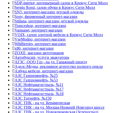
SDP-interior, интерьерный салон в Крокус Сити Молл
Sergio Rossi, салон обуви в Крокус Сити Молл
SN5, интернет-магазин детской одежды
Sony, фирменный интернет-магазин
Stillana, интернет-магазин детской одежды
Tranceshop, интернет-магазин
Vannanet, интернет-магазин
VOIX, салон элитной мебели в Крокус Сити Молл
VseModno, интернет-магазин
Wildberries, интернет-магазин
x86, интернет-магазин
ZOXE, магазин автотоваров
Автобуксир, услуги эвакуатора
АГЗС, ООО Газ - на ул. Гаражный проезд
Аделс-Медиа, рекламное агентство полного цикла
Азбука мебели, интернет-магазин
АЗС Газпромнефть, №25
АЗС Газпромнефть, №53
АЗС Нефтьмагистраль, №11
АЗС Нефтьмагистраль, №17
АЗС Нефтьмагистраль, №18
АЗС Татнефть, №150
АЗС ТНК - на ул. Керамическая
АЗС ТНК - на ул. Москва-Нижний Новгород шоссе
АЗС ТНК - на ул. Новокрюковская (Зеленоград)