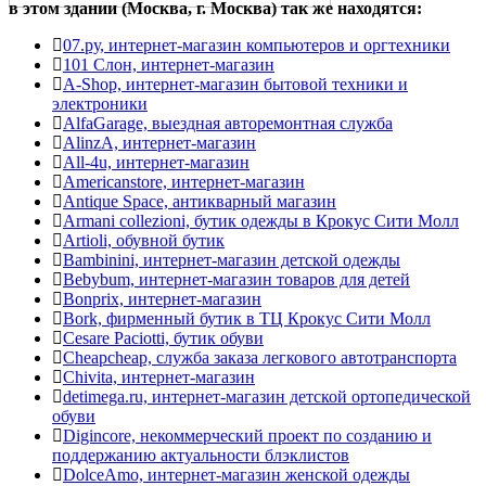
в этом здании (Москва,
г. Москва
) так же находятся:
07.ру, интернет-магазин компьютеров и оргтехники
101 Слон, интернет-магазин
A-Shop, интернет-магазин бытовой техники и
электроники
AlfaGarage, выездная авторемонтная служба
AlinzA, интернет-магазин
All-4u, интернет-магазин
Americanstore, интернет-магазин
Antique Space, антикварный магазин
Armani collezioni, бутик одежды в Крокус Сити Молл
Artioli, обувной бутик
Bambinini, интернет-магазин детской одежды
Bebybum, интернет-магазин товаров для детей
Bonрrix, интернет-магазин
Bork, фирменный бутик в ТЦ Крокус Сити Молл
Cesare Paciotti, бутик обуви
Cheapcheap, служба заказа легкового автотранспорта
Chivita, интернет-магазин
detimega.ru, интернет-магазин детской ортопедической
обуви
Digincore, некоммерческий проект по созданию и
поддержанию актуальности блэклистов
DolceAmo, интернет-магазин женской одежды