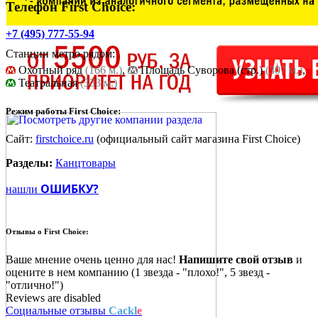
Телефон First Choice:
+7 (495) 777-55-94
Станции метро рядом:
Охотный ряд
(166 м.)
,
Площадь Cуворова (стр.)
(307 м.)
,
Театральная
(333 м.)
Режим работы First Choice:
Сайт:
firstchoice.ru
(официальный сайт магазина First Choice)
Разделы:
Канцтовары
ОШИБКУ?
нашли
Отзывы о
First Choice:
Ваше мнение очень ценно для нас!
Напишите свой отзыв
и
оцените в нем компанию (1 звезда - "плохо!", 5 звезд -
"отлично!")
Reviews are disabled
Социальные отзывы
Cackl
e