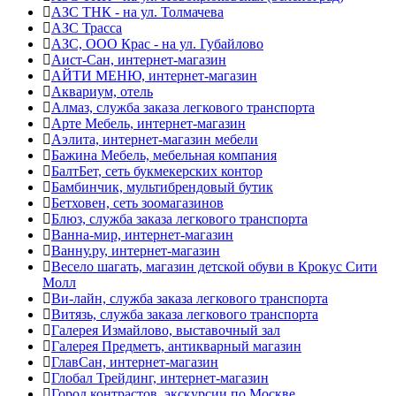
АЗС ТНК - на ул. Толмачева
АЗС Трасса
АЗС, ООО Крас - на ул. Губайлово
Аист-Сан, интернет-магазин
АЙТИ МЕНЮ, интернет-магазин
Аквариум, отель
Алмаз, служба заказа легкового транспорта
Арте Мебель, интернет-магазин
Аэлита, интернет-магазин мебели
Бажина Мебель, мебельная компания
БалтБет, сеть букмекерских контор
Бамбинчик, мультибрендовый бутик
Бетховен, сеть зоомагазинов
Блюз, служба заказа легкового транспорта
Ванна-мир, интернет-магазин
Ванну.ру, интернет-магазин
Весело шагать, магазин детской обуви в Крокус Сити
Молл
Ви-лайн, служба заказа легкового транспорта
Витязь, служба заказа легкового транспорта
Галерея Измайлово, выставочный зал
Галерея Предметъ, антикварный магазин
ГлавСан, интернет-магазин
Глобал Трейдинг, интернет-магазин
Город контрастов, экскурсии по Москве