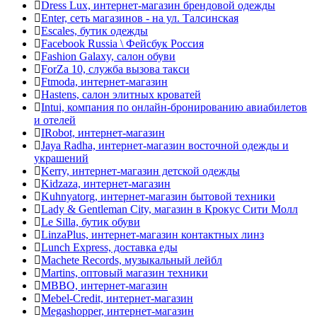
Dress Lux, интернет-магазин брендовой одежды
Enter, сеть магазинов - на ул. Талсинская
Escales, бутик одежды
Facebook Russia \ Фейсбук Россия
Fashion Galaxy, салон обуви
ForZa 10, служба вызова такси
Ftmoda, интернет-магазин
Hastens, салон элитных кроватей
Intui, компания по онлайн-бронированию авиабилетов
и отелей
IRobot, интернет-магазин
Jaya Radha, интернет-магазин восточной одежды и
украшений
Kerry, интернет-магазин детской одежды
Kidzaza, интернет-магазин
Kuhnyatorg, интернет-магазин бытовой техники
Lady & Gentleman Сity, магазин в Крокус Сити Молл
Le Silla, бутик обуви
LinzaPlus, интернет-магазин контактных линз
Lunch Express, доставка еды
Machete Records, музыкальный лейбл
Martins, оптовый магазин техники
MBBO, интернет-магазин
Mebel-Credit, интернет-магазин
Megashopper, интернет-магазин