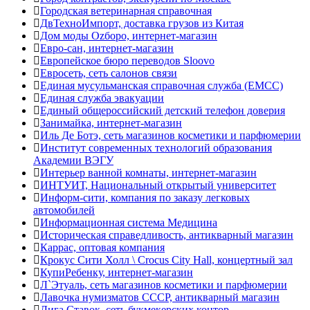
Городская ветеринарная справочная
ДвТехноИмпорт, доставка грузов из Китая
Дом моды Оzборо, интернет-магазин
Евро-сан, интернет-магазин
Европейское бюро переводов Sloovo
Евросеть, сеть салонов связи
Единая мусульманская справочная служба (ЕМСС)
Единая служба эвакуации
Единый общероссийский детский телефон доверия
Занимайка, интернет-магазин
Иль Де Ботэ, сеть магазинов косметики и парфюмерии
Институт современных технологий образования
Академии ВЭГУ
Интерьер ванной комнаты, интернет-магазин
ИНТУИТ, Национальный открытый университет
Информ-сити, компания по заказу легковых
автомобилей
Информационная система Медицина
Историческая справедливость, антикварный магазин
Каррас, оптовая компания
Крокус Сити Холл \ Crocus City Hall, концертный зал
КупиРебенку, интернет-магазин
Л`Этуаль, сеть магазинов косметики и парфюмерии
Лавочка нумизматов СССР, антикварный магазин
Лига Ставок, сеть букмекерских контор