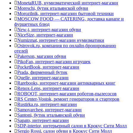
MonetaRUB, нумизматический интернет-магазин
Moreschi, бутик итальянской обуви
Morozilnik, интернет-магазин бытовой техники
MOSCOW FOOD — CATERING, доставка канапе и
фуршетных блюд
New-j, интернет-магазин обуви
NiceSize, интернет-магазин
Numizmat, интернет-магазин нумизматики
Ostrovok.ru, компания по онлайн-бронированию
отелей
Pakerson, магазин обуви
PikoFan, интернет-магазин игрушек
PocketBook, интернет-магазин
Prada, фирменный бутик
Quelle, интернет-магазин
Rarebooks, интернет-магазин антикварных книг
Renox-Lens, интернет-магазин
ROBOOT, интернет-магазин роботов-пылесосов
RS Center-Vostok, ремонт генераторов и стартеров
Rustirka.ru, интернет-магазин
Samovarcheg, интернет-магазин
Santoni, бутик итальянской обуви
Sapato, интернет-магазин
SDP-interior, интерьерный салон в Крокус Сити Молл
Sergio Rossi, салон обуви в Крокус Сити Молл