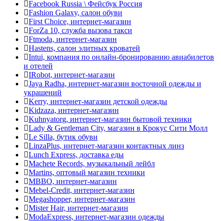
Facebook Russia \ Фейсбук Россия
Fashion Galaxy, салон обуви
First Choice, интернет-магазин
ForZa 10, служба вызова такси
Ftmoda, интернет-магазин
Hastens, салон элитных кроватей
Intui, компания по онлайн-бронированию авиабилетов
и отелей
IRobot, интернет-магазин
Jaya Radha, интернет-магазин восточной одежды и
украшений
Kerry, интернет-магазин детской одежды
Kidzaza, интернет-магазин
Kuhnyatorg, интернет-магазин бытовой техники
Lady & Gentleman Сity, магазин в Крокус Сити Молл
Le Silla, бутик обуви
LinzaPlus, интернет-магазин контактных линз
Lunch Express, доставка еды
Machete Records, музыкальный лейбл
Martins, оптовый магазин техники
MBBO, интернет-магазин
Mebel-Credit, интернет-магазин
Megashopper, интернет-магазин
Mister Hair, интернет-магазин
ModaExpress, интернет-магазин одежды