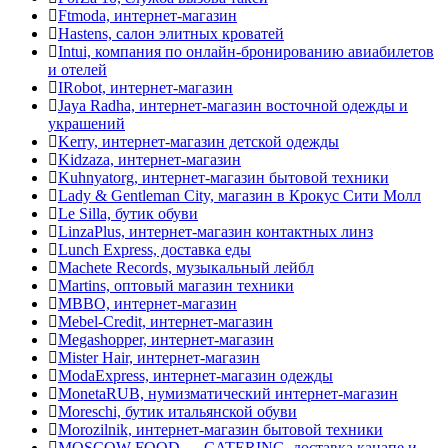
Ftmoda, интернет-магазин
Hastens, салон элитных кроватей
Intui, компания по онлайн-бронированию авиабилетов
и отелей
IRobot, интернет-магазин
Jaya Radha, интернет-магазин восточной одежды и
украшений
Kerry, интернет-магазин детской одежды
Kidzaza, интернет-магазин
Kuhnyatorg, интернет-магазин бытовой техники
Lady & Gentleman Сity, магазин в Крокус Сити Молл
Le Silla, бутик обуви
LinzaPlus, интернет-магазин контактных линз
Lunch Express, доставка еды
Machete Records, музыкальный лейбл
Martins, оптовый магазин техники
MBBO, интернет-магазин
Mebel-Credit, интернет-магазин
Megashopper, интернет-магазин
Mister Hair, интернет-магазин
ModaExpress, интернет-магазин одежды
MonetaRUB, нумизматический интернет-магазин
Moreschi, бутик итальянской обуви
Morozilnik, интернет-магазин бытовой техники
MOSCOW FOOD — CATERING, доставка канапе и