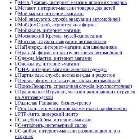
Мега Джапан, интернет-магазин японских товаров
Мегакот, интернет-магазин товаров для детей
Мой маркет, интернет-магазин
Мой эвакуатор, служба эвакуации автомобилей
МойДомСтрой, строительная фирма
Мойки.net, интернет-магазин
Московский Кремль, музей-заповедник
Мосспас, служба эвакуации автомобилей
НаПятерку, интернет-магазин для школьников
Нрав-24, фирма по заказу легковых автомобилей
Одежда Мастер, интернет-магазин
Одежка.ру, интернет-магазин
ОНА, интернет-магазин женской одежды
Партия еды, служба доставки еды и рецептов
Первое, фирма по заказу легковых автомобилей
ПоискЛекарств, справочная служба (круглосуточная)
Правильные Игрушки, магазин развивающих игрушек
на Автозаводской
Радислав Гандапас, бизнес-тренер
Рив Гош, сеть магазинов косметики и парфюмерии
РТР-Авто, дилерский центр
Свадебный бум, интернет-магазин
Сентябревъ, интерьерный салон
Сканбол, интернет-магазин развивающих игр и
игрушек