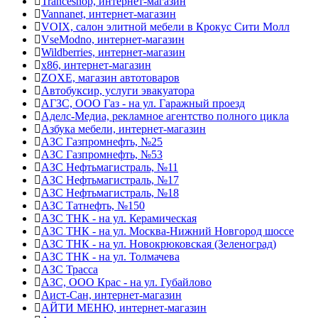
Tranceshop, интернет-магазин
Vannanet, интернет-магазин
VOIX, салон элитной мебели в Крокус Сити Молл
VseModno, интернет-магазин
Wildberries, интернет-магазин
x86, интернет-магазин
ZOXE, магазин автотоваров
Автобуксир, услуги эвакуатора
АГЗС, ООО Газ - на ул. Гаражный проезд
Аделс-Медиа, рекламное агентство полного цикла
Азбука мебели, интернет-магазин
АЗС Газпромнефть, №25
АЗС Газпромнефть, №53
АЗС Нефтьмагистраль, №11
АЗС Нефтьмагистраль, №17
АЗС Нефтьмагистраль, №18
АЗС Татнефть, №150
АЗС ТНК - на ул. Керамическая
АЗС ТНК - на ул. Москва-Нижний Новгород шоссе
АЗС ТНК - на ул. Новокрюковская (Зеленоград)
АЗС ТНК - на ул. Толмачева
АЗС Трасса
АЗС, ООО Крас - на ул. Губайлово
Аист-Сан, интернет-магазин
АЙТИ МЕНЮ, интернет-магазин