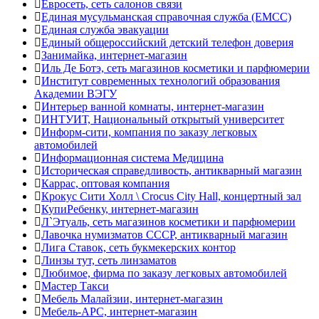
Евросеть, сеть салонов связи
Единая мусульманская справочная служба (ЕМСС)
Единая служба эвакуации
Единый общероссийский детский телефон доверия
Занимайка, интернет-магазин
Иль Де Ботэ, сеть магазинов косметики и парфюмерии
Институт современных технологий образования
Академии ВЭГУ
Интерьер ванной комнаты, интернет-магазин
ИНТУИТ, Национальный открытый университет
Информ-сити, компания по заказу легковых
автомобилей
Информационная система Медицина
Историческая справедливость, антикварный магазин
Каррас, оптовая компания
Крокус Сити Холл \ Crocus City Hall, концертный зал
КупиРебенку, интернет-магазин
Л`Этуаль, сеть магазинов косметики и парфюмерии
Лавочка нумизматов СССР, антикварный магазин
Лига Ставок, сеть букмекерских контор
Линзы тут, сеть линзаматов
Любимое, фирма по заказу легковых автомобилей
Мастер Такси
Мебель Малайзии, интернет-магазин
Мебель-АРС, интернет-магазин