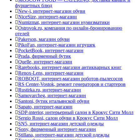
фуршетных блюд
New-j, интернет-магазин обуви
NiceSize, интернет-магазин
Numizmat, интернет-магазин нумизматики
Ostrovok.ru, компания по онлайн-бронированию
отелей
Pakerson, магазин обуви
PikoFan, интернет-магазин игрушек
PocketBook, интернет-магазин
Prada, фирменный бутик
Quelle, интернет-магазин
Rarebooks, интернет-магазин антикварных книг
Renox-Lens, интернет-магазин
ROBOOT, интернет-магазин роботов-пылесосов
RS Center-Vostok, ремонт генераторов и стартеров
Rustirka.ru, интернет-магазин
Samovarcheg, интернет-магазин
Santoni, бутик итальянской обуви
Sapato, интернет-магазин
SDP-interior, интерьерный салон в Крокус Сити Молл
Sergio Rossi, салон обуви в Крокус Сити Молл
SN5, интернет-магазин детской одежды
Sony, фирменный интернет-магазин
Stillana, интернет-магазин детской одежды