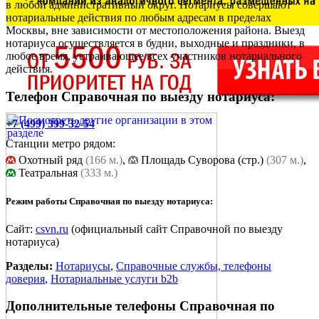
в любой административный округ. Нотариусы совершают
нотариальные действия по любым адресам в пределах
Москвы, вне зависимости от местоположения района. Выезд
нотариуса осуществляется в будни, выходные и праздники, в
любое время, устраивающее всех участников нотариального
действия.
Телефон Справочная по выезду нотариуса:
+7 (499) 399-32-54
Станции метро рядом:
Охотный ряд
(166 м.)
,
Площадь Cуворова (стр.)
(307 м.)
,
Театральная
(333 м.)
Режим работы Справочная по выезду нотариуса:
Сайт:
csvn.ru
(официальный сайт Справочной по выезду
нотариуса)
Разделы:
Нотариусы
,
Справочные службы, телефоны
доверия
,
Нотариальные услуги b2b
Дополнительные телефоны
Справочная по