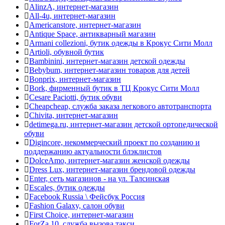
AlinzA, интернет-магазин
All-4u, интернет-магазин
Americanstore, интернет-магазин
Antique Space, антикварный магазин
Armani collezioni, бутик одежды в Крокус Сити Молл
Artioli, обувной бутик
Bambinini, интернет-магазин детской одежды
Bebybum, интернет-магазин товаров для детей
Bonрrix, интернет-магазин
Bork, фирменный бутик в ТЦ Крокус Сити Молл
Cesare Paciotti, бутик обуви
Cheapcheap, служба заказа легкового автотранспорта
Chivita, интернет-магазин
detimega.ru, интернет-магазин детской ортопедической
обуви
Digincore, некоммерческий проект по созданию и
поддержанию актуальности блэклистов
DolceAmo, интернет-магазин женской одежды
Dress Lux, интернет-магазин брендовой одежды
Enter, сеть магазинов - на ул. Талсинская
Escales, бутик одежды
Facebook Russia \ Фейсбук Россия
Fashion Galaxy, салон обуви
First Choice, интернет-магазин
ForZa 10, служба вызова такси