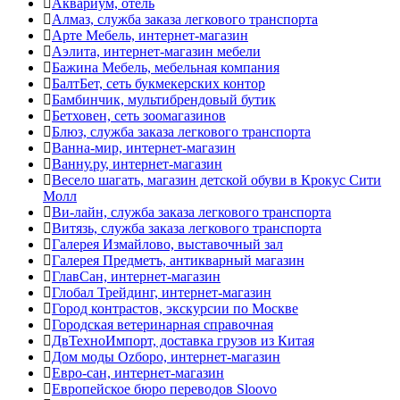
Аквариум, отель
Алмаз, служба заказа легкового транспорта
Арте Мебель, интернет-магазин
Аэлита, интернет-магазин мебели
Бажина Мебель, мебельная компания
БалтБет, сеть букмекерских контор
Бамбинчик, мультибрендовый бутик
Бетховен, сеть зоомагазинов
Блюз, служба заказа легкового транспорта
Ванна-мир, интернет-магазин
Ванну.ру, интернет-магазин
Весело шагать, магазин детской обуви в Крокус Сити
Молл
Ви-лайн, служба заказа легкового транспорта
Витязь, служба заказа легкового транспорта
Галерея Измайлово, выставочный зал
Галерея Предметъ, антикварный магазин
ГлавСан, интернет-магазин
Глобал Трейдинг, интернет-магазин
Город контрастов, экскурсии по Москве
Городская ветеринарная справочная
ДвТехноИмпорт, доставка грузов из Китая
Дом моды Оzборо, интернет-магазин
Евро-сан, интернет-магазин
Европейское бюро переводов Sloovo