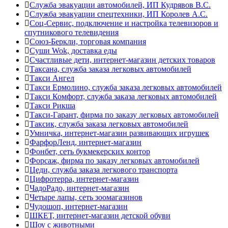
Служба эвакуации автомобилей, ИП Кудрявов В.С.
Служба эвакуации спецтехники, ИП Королев А.С.
Соц-Сервис, подключение и настройка телевизоров и
спутникового телевидения
Союз-Беркли, торговая компания
Суши Wok, доставка еды
Счастливые дети, интернет-магазин детских товаров
Таксана, служба заказа легковых автомобилей
Такси Ангел
Такси Ермолино, служба заказа легковых автомобилей
Такси Комфорт, служба заказа легковых автомобилей
Такси Рикша
Такси-Гарант, фирма по заказу легковых автомобилей
Таксик, служба заказа легковых автомобилей
Умничка, интернет-магазин развивающих игрушек
ФарфорЛенд, интернет-магазин
Фонбет, сеть букмекерских контор
Форсаж, фирма по заказу легковых автомобилей
Цеди, служба заказа легкового транспорта
Цифротерра, интернет-магазин
ЧадоРадо, интернет-магазин
Четыре лапы, сеть зоомагазинов
Чудошоп, интернет-магазин
ШКЕТ, интернет-магазин детской обуви
Шоу с животными